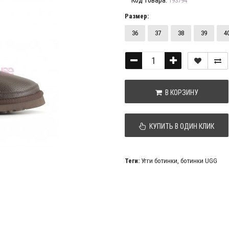
Код товара:
193794
Размер:
36
37
38
39
4
В КОРЗИНУ
КУПИТЬ В ОДИН КЛИК
Теги:
Угги ботинки
,
ботинки UGG