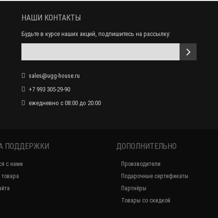
НАШИ КОНТАКТЫ
Будьте в курсе наших акций, подпишитесь на рассылку:
Женские Ботинки UGG Shanti - Sand
sales@ugg-house.ru
20 000 р.
11 990 р.
+7 993 305-29-90
ежедневно с 08:00 до 20:00
А ПОДДЕРЖКИ
ДОПОЛНИТЕЛЬНО
ся с нами
Производители
 товара
Подарочные сертификаты
айта
Партнёры
Товары со скидкой
Женские Ботинки UGG Shanti - White
20 000 р.
11 990 р.