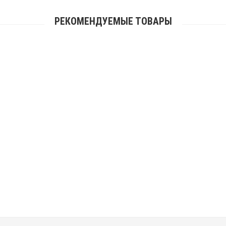
РЕКОМЕНДУЕМЫЕ ТОВАРЫ
Женские Ботинки UGG Shanti - Grey
20 000 р.
11 990 р.