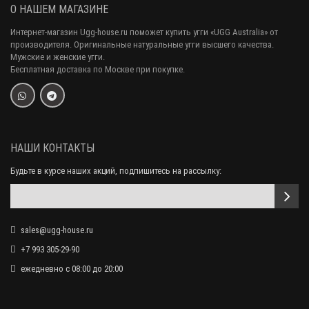
О НАШЕМ МАГАЗИНЕ
Интернет-магазин Ugg-house.ru поможет купить угги «UGG Australia» от
производителя. Оригинальные натуральные угги высшего качества.
Мужские и женские угги.
Закончился
Бесплатная доставка по Москве при покупке.
UGG Bailey Bow Leopard Детские леопардовые угги с лентами
16 400 р.
8 990 р.
НАШИ КОНТАКТЫ
Будьте в курсе наших акций, подпишитесь на рассылку:
sales@ugg-house.ru
+7 993 305-29-90
Закончился
ежедневно с 08:00 до 20:00
Угги Детские UGG Gita Metallic - Silver
12 500 р.