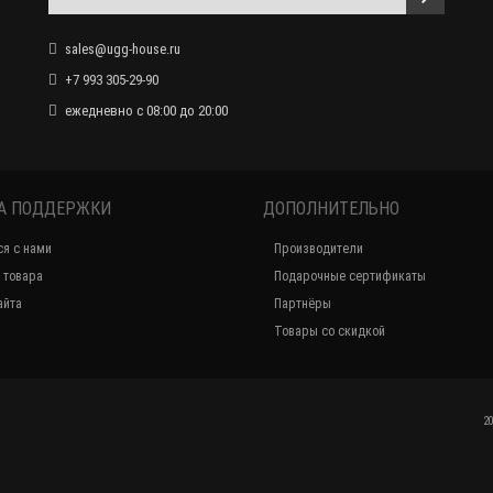
Мужские UGG Slippers Scuff Romeo II - Chestnut
sales@ugg-house.ru
17 200 р.
9 990 р.
+7 993 305-29-90
ежедневно с 08:00 до 20:00
А ПОДДЕРЖКИ
ДОПОЛНИТЕЛЬНО
ся с нами
Производители
 товара
Подарочные сертификаты
Закончился
айта
Партнёры
Товары со скидкой
Мужские UGG Slippers Scuff Romeo II - Navy
17 200 р.
9 990 р.
2