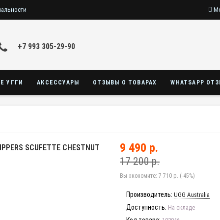
иальности
Мо
+7 993 305-29-90
Е УГГИ
АКСЕССУАРЫ
ОТЗЫВЫ О ТОВАРАХ
WHATSAPP ОТ
9 490 р.
IPPERS SCUFETTE CHESTNUT
17 200 р.
Вы экономите:
7 710 р. (-45%)
Производитель:
UGG Australia
Доступность:
На складе