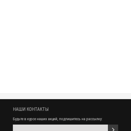
Закончился
Мужские UGG Slippers Scuff Romeo II - Grey
17 200 р.
9 990 р.
НАШИ КОНТАКТЫ
Будьте в курсе наших акций, подпишитесь на рассылку:
Закончился