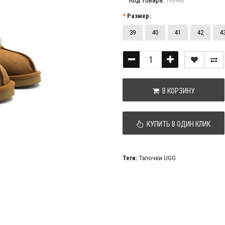
Код товара:
193946
Размер:
39
40
41
42
4
В КОРЗИНУ
КУПИТЬ В ОДИН КЛИК
Теги:
Тапочки UGG