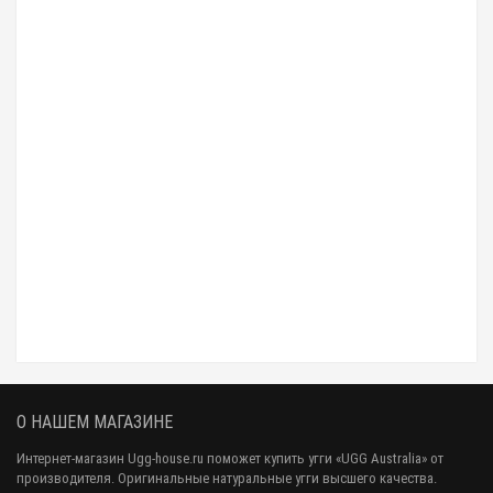
Закончился
Меховые домашние тапочки UGG Abela Pink Розовые
16 000 р.
8 990 р.
О НАШЕМ МАГАЗИНЕ
Интернет-магазин Ugg-house.ru поможет купить угги «UGG Australia» от
производителя. Оригинальные натуральные угги высшего качества.