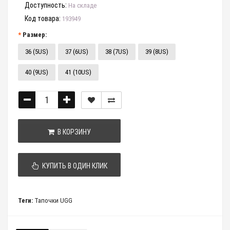
Доступность:
На складе
Код товара:
193949
Размер:
36 (5US)
37 (6US)
38 (7US)
39 (8US)
40 (9US)
41 (10US)
В КОРЗИНУ
КУПИТЬ В ОДИН КЛИК
Теги:
Тапочки UGG