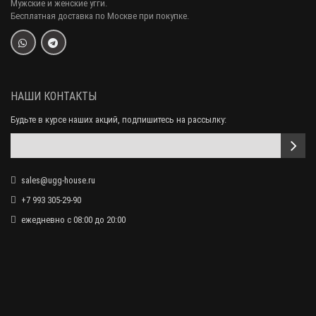
Мужские и женские угги.
Закончился
Бесплатная доставка по Москве при покупке.
Меховые домашние тапочки UGG Abela Grey Серые
16 000 р.
8 990 р.
НАШИ КОНТАКТЫ
Будьте в курсе наших акций, подпишитесь на рассылку:
sales@ugg-house.ru
+7 993 305-29-90
Закончился
ежедневно с 08:00 до 20:00
Меховые домашние тапочки UGG Abela Dusk
16 000 р.
8 990 р.