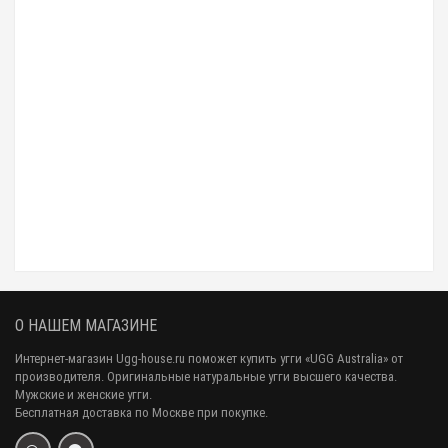
Женские Ботинки UGG Shanti - Grey
20 000 р.
11 990 р.
О НАШЕМ МАГАЗИНЕ
Интернет-магазин Ugg-house.ru поможет купить угги «UGG Australia» от
производителя. Оригинальные натуральные угги высшего качества.
Мужские и женские угги.
Бесплатная доставка по Москве при покупке.
Женские Ботинки UGG Shanti - Sand