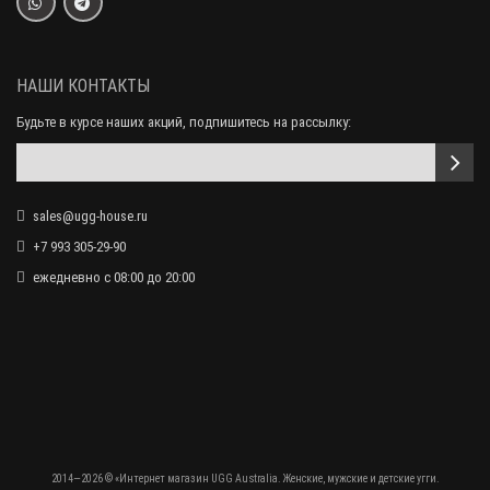
20 000 р.
11 990 р.
НАШИ КОНТАКТЫ
Будьте в курсе наших акций, подпишитесь на рассылку:
sales@ugg-house.ru
+7 993 305-29-90
ежедневно с 08:00 до 20:00
Женские Ботинки UGG Shanti - White
20 000 р.
11 990 р.
2014—2026 © «Интернет магазин UGG Australia. Женские, мужские и детские угги.