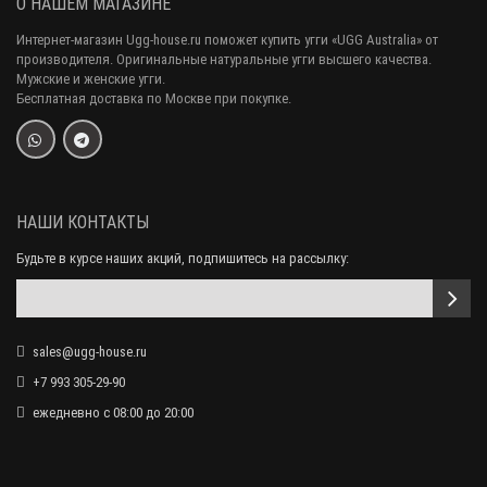
О НАШЕМ МАГАЗИНЕ
Интернет-магазин Ugg-house.ru поможет купить угги «UGG Australia» от
производителя. Оригинальные натуральные угги высшего качества.
Мужские и женские угги.
Бесплатная доставка по Москве при покупке.
Ugg Astromel Sneaker - Chestnut
13 490 р.
НАШИ КОНТАКТЫ
Будьте в курсе наших акций, подпишитесь на рассылку:
sales@ugg-house.ru
+7 993 305-29-90
ежедневно с 08:00 до 20:00