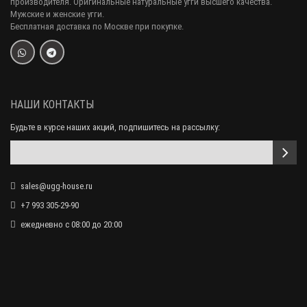
производителя. Оригинальные натуральные угги высшего качества.
Мужские и женские угги.
Бесплатная доставка по Москве при покупке.
Мужские меховые перчатки Suede Dark Sand - 1006
8 000 р.
6 990 р.
НАШИ КОНТАКТЫ
Будьте в курсе наших акций, подпишитесь на рассылку:
sales@ugg-house.ru
+7 993 305-29-90
ежедневно с 08:00 до 20:00
Мужские меховые перчатки Dark Grey Leather - 1001
8 000 р.
6 990 р.