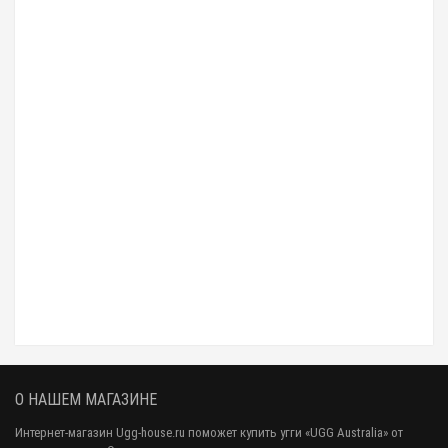
Мужские меховые перчатки Leather Grey - 1011
8 000 р.
6 990 р.
О НАШЕМ МАГАЗИНЕ
Интернет-магазин Ugg-house.ru поможет купить угги «UGG Australia» от