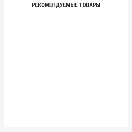
РЕКОМЕНДУЕМЫЕ ТОВАРЫ
UGG Fluff Flip Flop Yellow Вьетнамки с мехом угг Желтые
8 990 р.
6 990 р.