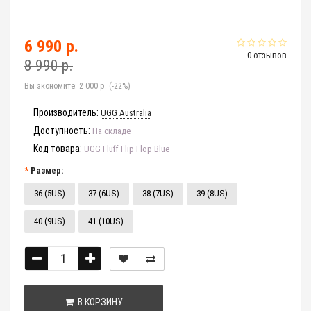
6 990 р.
0 отзывов
8 990 р.
Вы экономите:
2 000 р. (-22%)
Производитель:
UGG Australia
Доступность:
На складе
Код товара:
UGG Fluff Flip Flop Blue
Размер:
36 (5US)
37 (6US)
38 (7US)
39 (8US)
40 (9US)
41 (10US)
В КОРЗИНУ