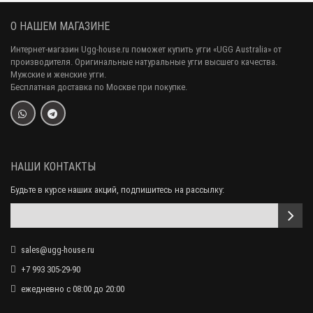
О НАШЕМ МАГАЗИНЕ
Интернет-магазин Ugg-house.ru поможет купить угги «UGG Australia» от
производителя. Оригинальные натуральные угги высшего качества.
Мужские и женские угги.
Бесплатная доставка по Москве при покупке.
UGG Fluff Flip Flop Aqua Вьетнамки с мехом угг Бирюзовые
8 990 р.
6 990 р.
НАШИ КОНТАКТЫ
Будьте в курсе наших акций, подпишитесь на рассылку:
sales@ugg-house.ru
+7 993 305-29-90
ежедневно с 08:00 до 20:00
Ugg Hailey Fluff Slippers Black
13 490 р.