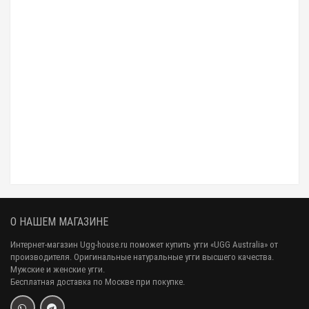
Угги мужские непромокаемые UGG Classic Short Men's Chocolate II
11 490 р.
10 990 р.
О НАШЕМ МАГАЗИНЕ
Интернет-магазин Ugg-house.ru поможет купить угги «UGG Australia» от
производителя. Оригинальные натуральные угги высшего качества.
Мужские и женские угги.
Бесплатная доставка по Москве при покупке.
Угги классические мужские коричневые обливные UGG Classic Short