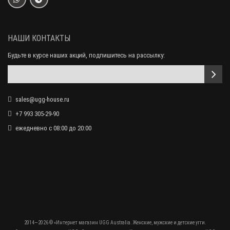
Men's Chocolate Metallic
17 200 р.
10 990 р.
НАШИ КОНТАКТЫ
Будьте в курсе наших акций, подпишитесь на рассылку:
sales@ugg-house.ru
+7 993 305-29-90
ежедневно с 08:00 до 20:00
Мужские мокасины угги UGG Ascot Moccasins Men's
17 200 р.
8 990 р.
2014—2026 © «Интернет магазин UGG Australia. Женские, мужские и детские угги.